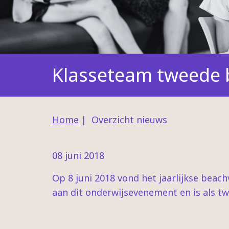
Klasseteam tweede b
Home
|
Overzicht nieuws
08 juni 2018
Op 8 juni 2018 vond het jaarlijkse beac
aan dit onderwijsevenement en is als t