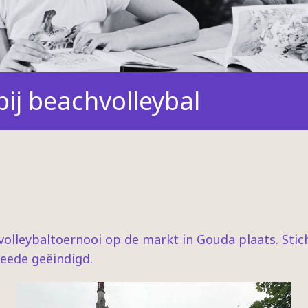
ij beachvolleybal
hvolleybaltoernooi op de markt in Gouda plaats. Sti
weede geëindigd.