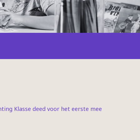
chting Klasse deed voor het eerste mee