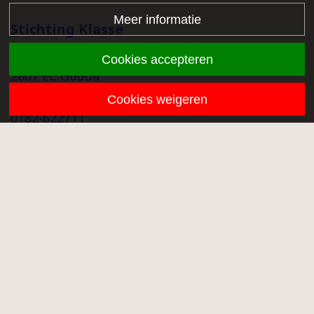
Meer informatie
Stichting Klasse
Middenmolenlaan 68a
Cookies accepteren
2807 EC Gouda
info@stichtingklasse.nl
Cookies weigeren
0182-622711
Overig
Proclaimer
Privacy
Klachtenprocedure
Onze scholen
Volg ons op