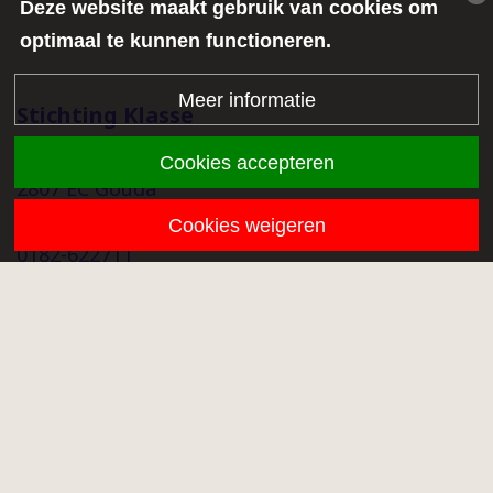
Deze website maakt gebruik van cookies om
optimaal te kunnen functioneren.
Meer informatie
Stichting Klasse
Middenmolenlaan 68a
Cookies accepteren
2807 EC Gouda
info@stichtingklasse.nl
Cookies weigeren
0182-622711
Overig
Proclaimer
Privacy
Klachtenprocedure
Onze scholen