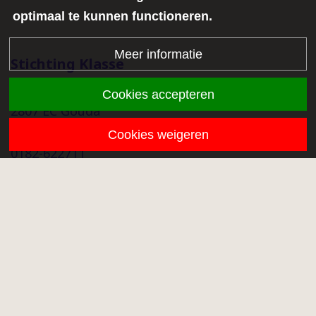
optimaal te kunnen functioneren.
Meer informatie
Stichting Klasse
Middenmolenlaan 68a
Cookies accepteren
2807 EC Gouda
info@stichtingklasse.nl
Cookies weigeren
0182-622711
Overig
Proclaimer
Privacy
Klachtenprocedure
Onze scholen